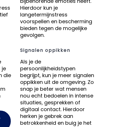
bijbehorende emoties heeft.
tress
Hierdoor kun je
ief
langetermijnstress
voorspellen en bescherming
bieden tegen de mogelijke
gevolgen.
Signalen oppikken
e
Als je de
 je
persoonlijkheidstypen
n die
begrijpt, kun je meer signalen
oppikken uit de omgeving. Zo
 om
snap je beter wat mensen
n
nou echt bedoelen in intense
situaties, gesprekken of
digitaal contact. Hierdoor
herken je gebrek aan
p
betrokkenheid en buig je het