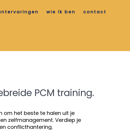
antervaringen
wie ik ben
contact
m
breide PCM training.
n om het beste te halen uit je
 en zelfmanagement. Verdiep je
en conflicthantering.