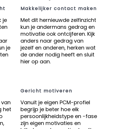
ht
Makkelijker contact maken
 je
Met dit hernieuwde zelfinzicht
nten
kun je andermans gedrag en
motivatie ook ontcijferen. Kijk
naar
anders naar gedrag van
un je
jezelf en anderen, herken wat
ten
de ander nodig heeft en sluit
hier op aan.
Gericht motiveren
 van
Vanuit je eigen PCM-profiel
 het
begrijp je beter hoe elk
o
persoonlijkheidstype en -fase
n,
zijn eigen motivaties en